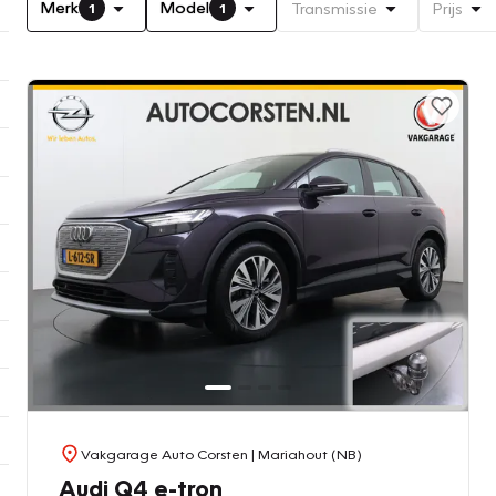
Merk
Model
Transmissie
Prijs
1
1
Vakgarage Auto Corsten
| Mariahout (NB)
Audi Q4 e-tron