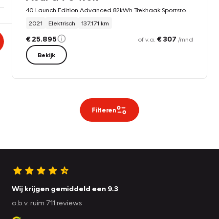
40 Launch Edition Advanced 82kWh Trekhaak Sportstoelen+Verwarmd Apple Carplay Android Auto Navi Ecc Pdc
2021
Elektrisch
137.171 km
€ 25.895
€ 307
of v.a.
/mnd
Bekijk
Filteren
Wij krijgen gemiddeld een 9.3
o.b.v. ruim 711 reviews