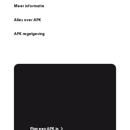
Meer informatie
Alles over APK
APK regelgeving
APK Keuring bij
Vakgarage!
Is het weer tijd voor de jaarlijkse APK? Ga
snel naar Vakgarage bij u in de buurt, en ga
zonder zorgen de weg op!
Plan een APK in