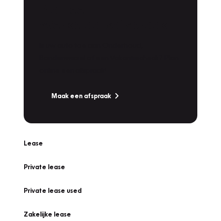
Plan een
Werkplaatsafspraak
Is uw auto toe aan Onderhoud,
Bandenwissel of een Vakantiecheck? Plan
online een afspraak!
Maak een afspraak
Lease
Private lease
Private lease used
Zakelijke lease