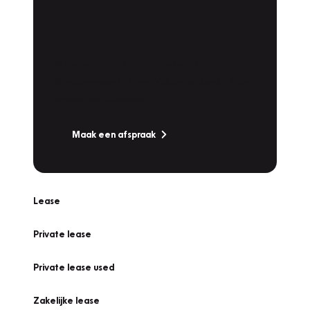
Plan een
Werkplaatsafspraak
Is uw auto toe aan Onderhoud,
Bandenwissel of een Vakantiecheck? Plan
online een afspraak!
Maak een afspraak
Lease
Private lease
Private lease used
Zakelijke lease