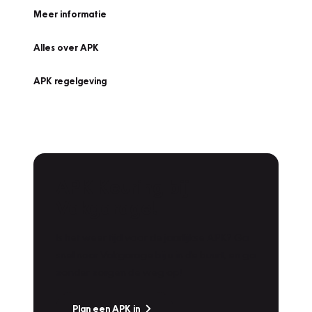
Meer informatie
Alles over APK
APK regelgeving
APK Keuring bij
Vakgarage!
Is het weer tijd voor de jaarlijkse APK? Ga
snel naar Vakgarage bij u in de buurt, en ga
zonder zorgen de weg op!
Plan een APK in