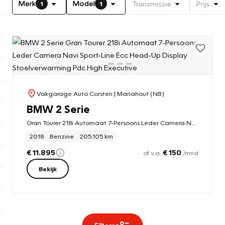
Merk
Model
Transmissie
Prijs
1
1
Vakgarage Auto Corsten
| Mariahout (NB)
BMW 2 Serie
Gran Tourer 218i Automaat 7-Persoons Leder Camera Navi Sport-Line Ecc Head-Up Display Stoelverwarming Pdc High Executive
2018
Benzine
205.105 km
€ 11.895
€ 150
of v.a.
/mnd
Bekijk