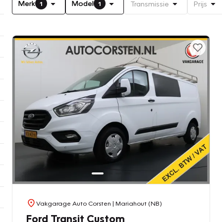
Merk
Model
Transmissie
Prijs
1
1
Vakgarage Auto Corsten
| Mariahout (NB)
Ford Transit Custom