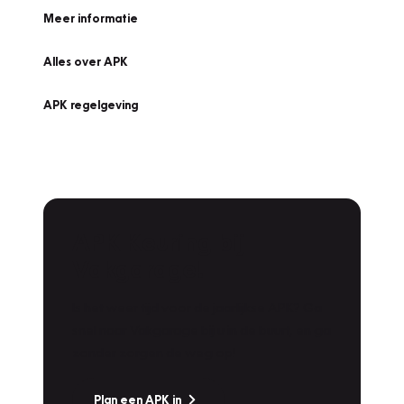
Meer informatie
Alles over APK
APK regelgeving
APK Keuring bij
Vakgarage!
Is het weer tijd voor de jaarlijkse APK? Ga
snel naar Vakgarage bij u in de buurt, en ga
zonder zorgen de weg op!
Plan een APK in