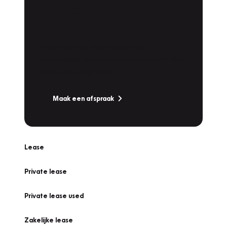
Plan een
Werkplaatsafspraak
Is uw auto toe aan Onderhoud,
Bandenwissel of een Vakantiecheck? Plan
online een afspraak!
Maak een afspraak
Lease
Private lease
Private lease used
Zakelijke lease