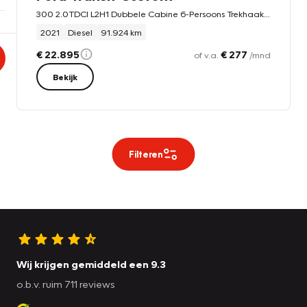
300 2.0TDCI L2H1 Dubbele Cabine 6-Persoons Trekhaak Navi Camera Cruise Control Imperiaal Airco Stoelverwarming Pdc DC
2021
Diesel
91.924 km
€ 22.895
€ 277
of v.a.
/mnd
Bekijk
Filteren
Wij krijgen gemiddeld een 9.3
o.b.v. ruim 711 reviews