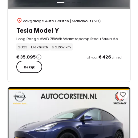
Vakgarage Auto Corsten
| Mariahout (NB)
Tesla Model Y
Long Range AWD 75kWh Warmtepomp Stoel+Stuur+Achterbankverwarming Premium Audio Leder Adap.Cruise Navi Camera's Ecc Keyless Voorverwarmen+Koelen Elek.Stoelen+Memory Panoramadak
2023
Elektrisch
96.262 km
€ 35.895
€ 426
of v.a.
/mnd
Bekijk