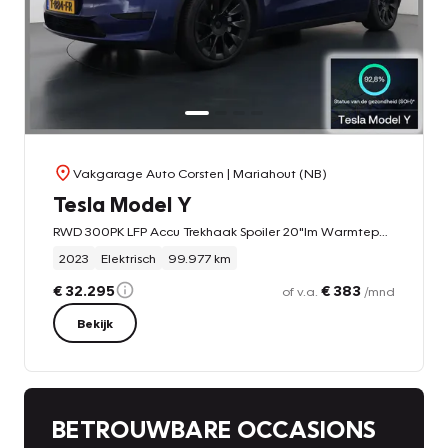
Vakgarage Auto Corsten
| Mariahout (NB)
Tesla Model Y
RWD 300PK LFP Accu Trekhaak Spoiler 20"lm Warmtepomp Leer PanoDak Navi Premium-Audio Ecc Adap.Cruise Camera's
2023
Elektrisch
99.977 km
€ 32.295
€ 383
of v.a.
/mnd
Bekijk
BETROUWBARE OCCASIONS