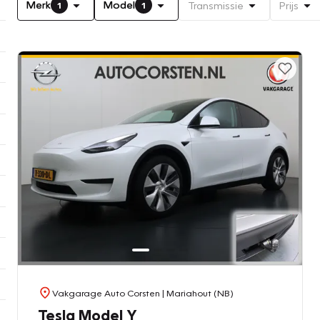
Merk
Model
Transmissie
Prijs
1
1
Vakgarage Auto Corsten
| Mariahout (NB)
Tesla Model Y