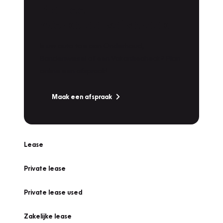
Plan een
Werkplaatsafspraak
Is uw auto toe aan Onderhoud,
Bandenwissel of een Vakantiecheck? Plan
online een afspraak!
Maak een afspraak
Lease
Private lease
Private lease used
Zakelijke lease