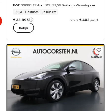
RWD 300PK LFP Accu SOH 92,5% Trekhaak Warmtepomp Leder Navi Ecc Adap.Cruise Panoramadak Camera's
2023
Elektrisch
86.885 km
€ 33.895
€ 402
of v.a.
/mnd
Bekijk