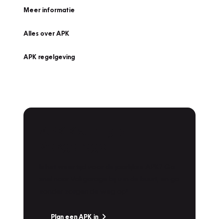
Meer informatie
Alles over APK
APK regelgeving
APK Keuring bij
Vakgarage!
Is het weer tijd voor de jaarlijkse APK? Ga
snel naar Vakgarage bij u in de buurt, en ga
zonder zorgen de weg op!
Plan een APK in