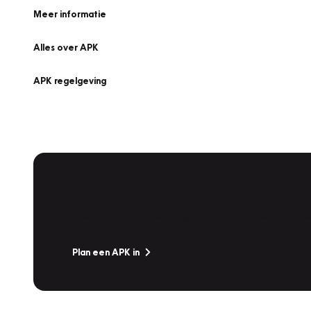
Meer informatie
Alles over APK
APK regelgeving
APK Keuring bij Vakgarage!
Is het weer tijd voor de jaarlijkse APK? Ga snel naar V
Plan een APK in