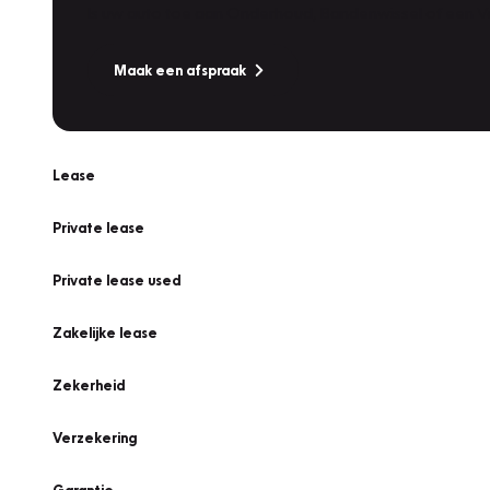
Is uw auto toe aan Onderhoud, Bandenwissel of een Va
Maak een afspraak
Lease
Private lease
Private lease used
Zakelijke lease
Zekerheid
Verzekering