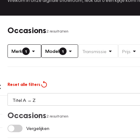
Occasions
2 resultaten
Merk
Model
Transmissie
Prijs
1
1
Reset alle filters
Occasions
2 resultaten
Vergelijken