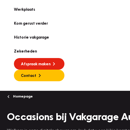
Werkplaats
Kom gerust verder
Historie vakgarage
Zekerheden
Afspraak maken
Contact
Homepage
Occasions bij Vakgarage A
Welkom in onze digitale showroom, leuk dat u een kijkje komt