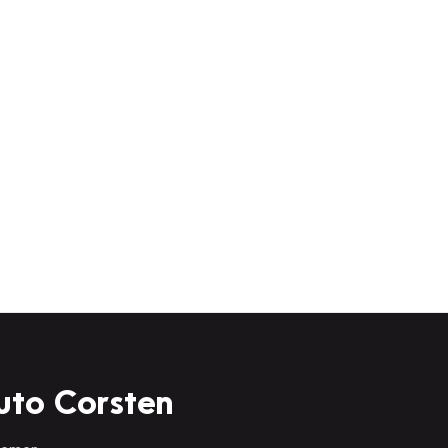
uto Corsten
 nemen.