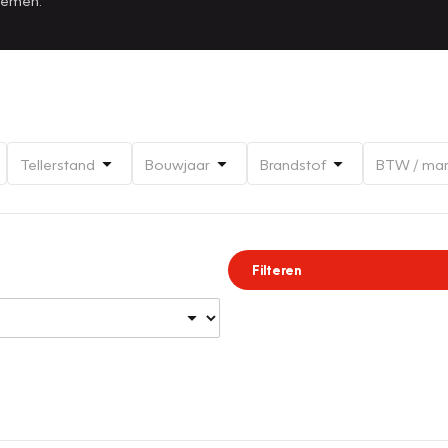
Tellerstand
Bouwjaar
Brandstof
BTW / ma
Filteren