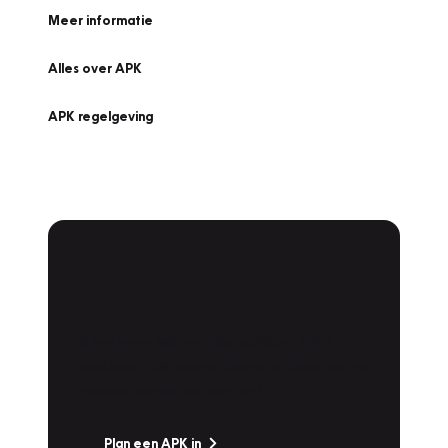
Meer informatie
Alles over APK
APK regelgeving
APK Keuring bij
Vakgarage!
Is het weer tijd voor de jaarlijkse APK? Ga
snel naar Vakgarage bij u in de buurt, en ga
zonder zorgen de weg op!
Plan een APK in