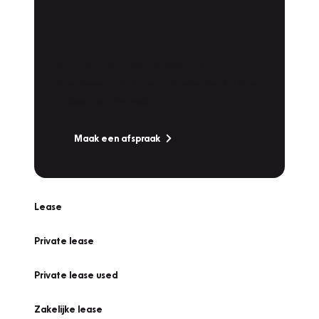
Plan een
Werkplaatsafspraak
Is uw auto toe aan Onderhoud,
Bandenwissel of een Vakantiecheck? Plan
online een afspraak!
Maak een afspraak
Lease
Private lease
Private lease used
Zakelijke lease