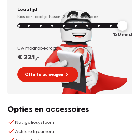
Looptijd
Kies een looptijd tussen
12
en
120
maanden
120
mnd
Uw maandbedrag:
€ 221
,-
Offerte aanvragen
Opties en accessoires
Navigatiesysteem
Achteruitrijcamera
Android auto