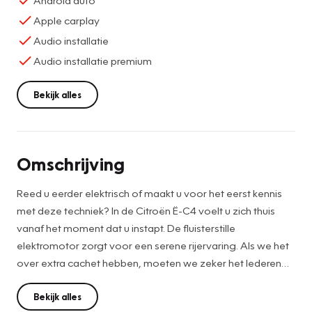
Apple carplay
Audio installatie
Audio installatie premium
Bekijk alles
Omschrijving
Reed u eerder elektrisch of maakt u voor het eerst kennis
met deze techniek? In de Citroën Ë-C4 voelt u zich thuis
vanaf het moment dat u instapt. De fluisterstille
elektromotor zorgt voor een serene rijervaring. Als we het
over extra cachet hebben, moeten we zeker het lederen
interieur noemen. Koude start? Niet met de verwarmbare
voorstoelen! En allebei ook nog eens voorzien van
Bekijk alles