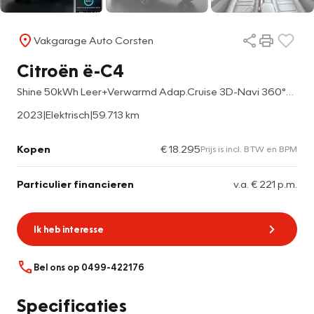
Vakgarage Auto Corsten
Citroën ë-C4
Shine 50kWh Leer+Verwarmd Adap.Cruise 3D-Navi 360°Camera Head-Up Warmtepomp SOH 95%Apple Carplay Android Auto Ecc HiFi-audio Pdc
2023
|
Elektrisch
|
59.713 km
Kopen
€ 18.295
Prijs is incl. BTW en BPM
Particulier financieren
v.a. € 221 p.m.
Ik heb interesse
Bel ons op 0499-422176
Specificaties