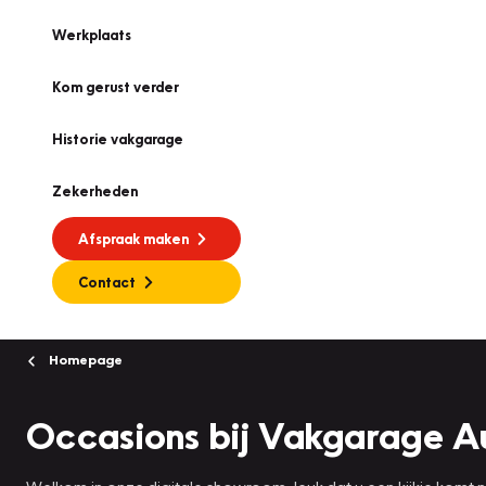
Werkplaats
Kom gerust verder
Historie vakgarage
Zekerheden
Afspraak maken
Contact
Homepage
Occasions bij Vakgarage A
Welkom in onze digitale showroom, leuk dat u een kijkje komt