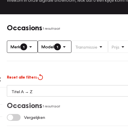
Occasions
1 resultaat
Merk
Model
Transmissie
Prijs
1
1
Reset alle filters
Occasions
1 resultaat
Vergelijken