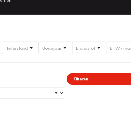
Tellerstand
Bouwjaar
Brandstof
BTW / ma
Filteren