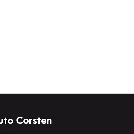
uto Corsten
 nemen.