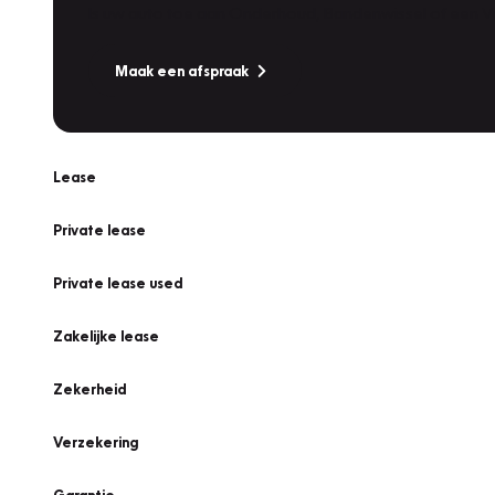
Is uw auto toe aan Onderhoud, Bandenwissel of een Va
Maak een afspraak
Lease
Private lease
Private lease used
Zakelijke lease
Zekerheid
Verzekering