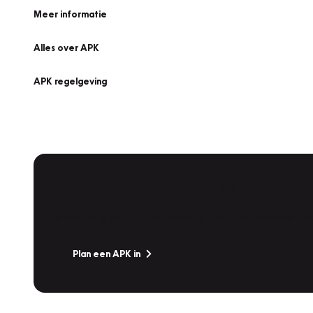
Meer informatie
Alles over APK
APK regelgeving
APK Keuring bij Vakgarage!
Is het weer tijd voor de jaarlijkse APK? Ga snel naar V
Plan een APK in