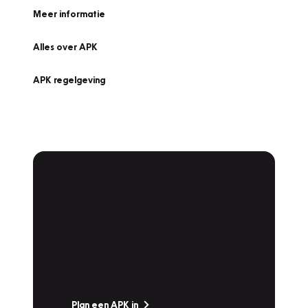
Meer informatie
Alles over APK
APK regelgeving
APK Keuring bij
Vakgarage!
Is het weer tijd voor de jaarlijkse APK? Ga
snel naar Vakgarage bij u in de buurt, en ga
zonder zorgen de weg op!
Plan een APK in