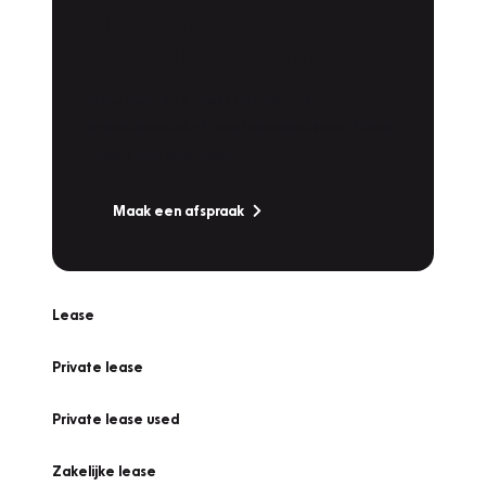
Plan een
Werkplaatsafspraak
Is uw auto toe aan Onderhoud,
Bandenwissel of een Vakantiecheck? Plan
online een afspraak!
Maak een afspraak
Lease
Private lease
Private lease used
Zakelijke lease