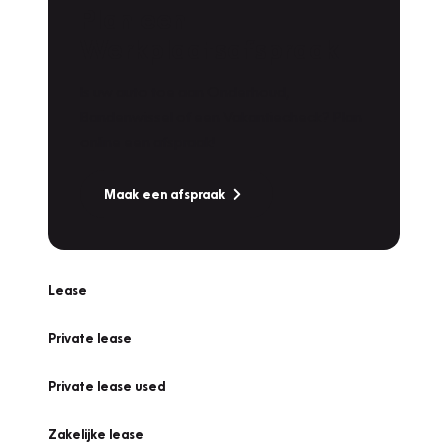
Plan een
Werkplaatsafspraak
Is uw auto toe aan Onderhoud,
Bandenwissel of een Vakantiecheck? Plan
online een afspraak!
Maak een afspraak
Lease
Private lease
Private lease used
Zakelijke lease