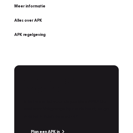
Meer informatie
Alles over APK
APK regelgeving
APK Keuring bij
Vakgarage!
Is het weer tijd voor de jaarlijkse APK? Ga
snel naar Vakgarage bij u in de buurt, en ga
zonder zorgen de weg op!
Plan een APK in