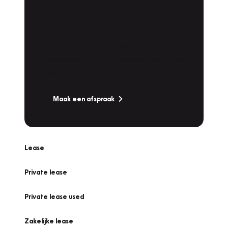
Plan een
Werkplaatsafspraak
Is uw auto toe aan Onderhoud,
Bandenwissel of een Vakantiecheck? Plan
online een afspraak!
Maak een afspraak
Lease
Private lease
Private lease used
Zakelijke lease