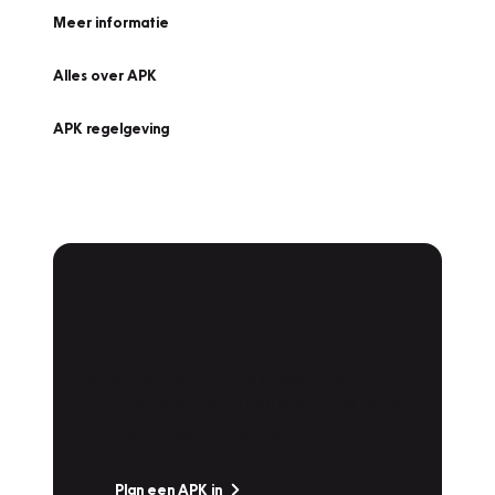
Meer informatie
Alles over APK
APK regelgeving
APK Keuring bij
Vakgarage!
Is het weer tijd voor de jaarlijkse APK? Ga
snel naar Vakgarage bij u in de buurt, en ga
zonder zorgen de weg op!
Plan een APK in