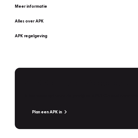
Meer informatie
Alles over APK
APK regelgeving
APK Keuring bij Vakgarage!
Is het weer tijd voor de jaarlijkse APK? Ga snel naar V
Plan een APK in