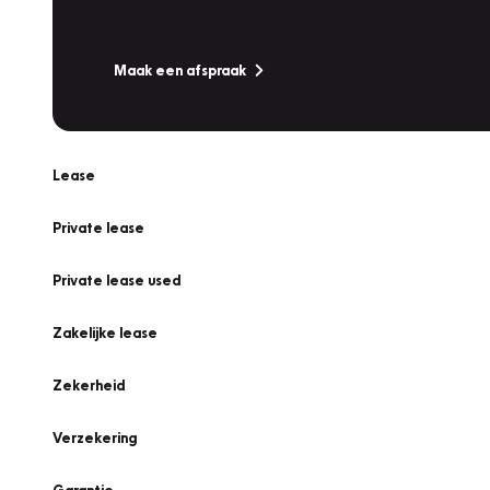
Is uw auto toe aan Onderhoud, Bandenwissel of een Va
Maak een afspraak
Lease
Private lease
Private lease used
Zakelijke lease
Zekerheid
Verzekering