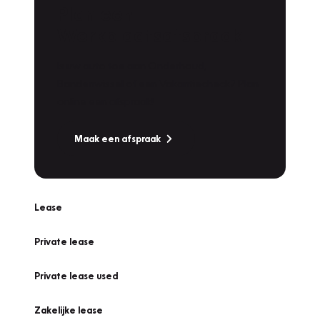
Plan een
Werkplaatsafspraak
Is uw auto toe aan Onderhoud,
Bandenwissel of een Vakantiecheck? Plan
online een afspraak!
Maak een afspraak
Lease
Private lease
Private lease used
Zakelijke lease