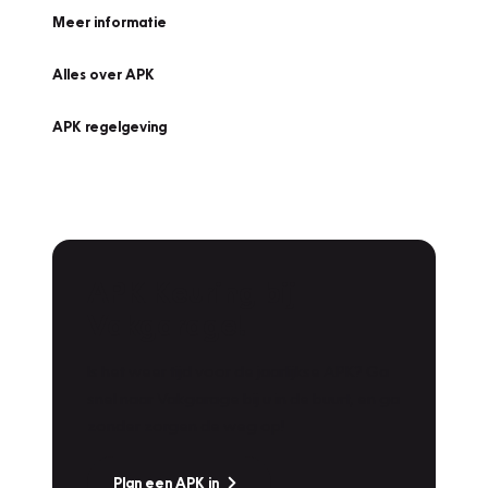
Meer informatie
Alles over APK
APK regelgeving
APK Keuring bij
Vakgarage!
Is het weer tijd voor de jaarlijkse APK? Ga
snel naar Vakgarage bij u in de buurt, en ga
zonder zorgen de weg op!
Plan een APK in