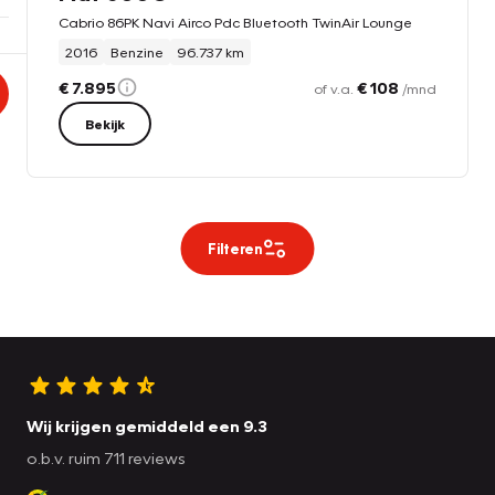
Cabrio 86PK Navi Airco Pdc Bluetooth TwinAir Lounge
2016
Benzine
96.737 km
€ 7.895
€ 108
of v.a.
/mnd
Bekijk
Filteren
Wij krijgen gemiddeld een 9.3
o.b.v. ruim 711 reviews