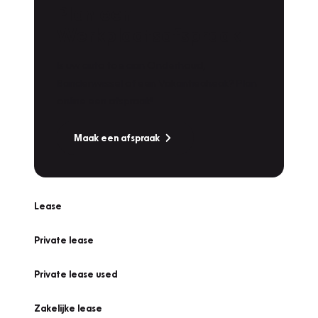
Plan een
Werkplaatsafspraak
Is uw auto toe aan Onderhoud,
Bandenwissel of een Vakantiecheck? Plan
online een afspraak!
Maak een afspraak
Lease
Private lease
Private lease used
Zakelijke lease