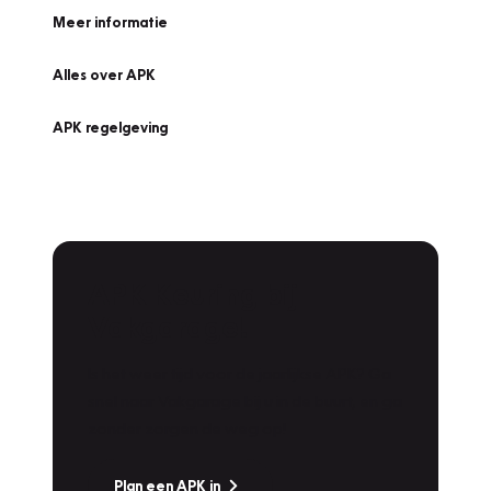
Meer informatie
Alles over APK
APK regelgeving
APK Keuring bij
Vakgarage!
Is het weer tijd voor de jaarlijkse APK? Ga
snel naar Vakgarage bij u in de buurt, en ga
zonder zorgen de weg op!
Plan een APK in