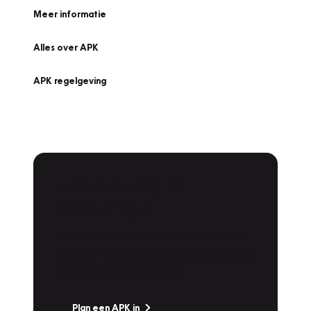
Meer informatie
Alles over APK
APK regelgeving
APK Keuring bij
Vakgarage!
Is het weer tijd voor de jaarlijkse APK? Ga
snel naar Vakgarage bij u in de buurt, en ga
zonder zorgen de weg op!
Plan een APK in