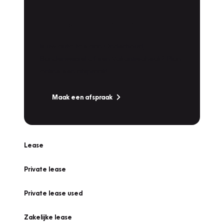
Plan een
Werkplaatsafspraak
Is uw auto toe aan Onderhoud,
Bandenwissel of een Vakantiecheck? Plan
online een afspraak!
Maak een afspraak
Lease
Private lease
Private lease used
Zakelijke lease