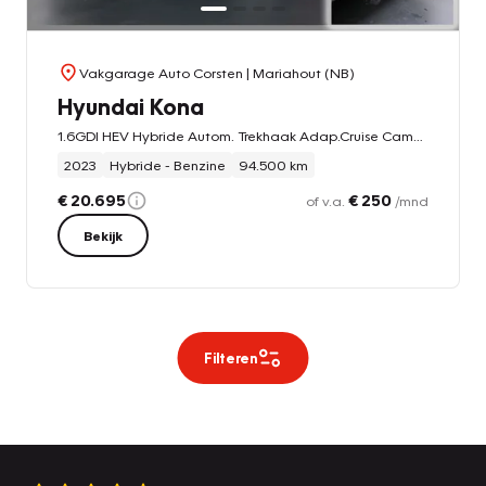
Vakgarage Auto Corsten
| Mariahout (NB)
Hyundai Kona
1.6GDI HEV Hybride Autom. Trekhaak Adap.Cruise Camera Apple Carplay Android Auto Navi Ecc Pdc Comfort Smart
2023
Hybride - Benzine
94.500 km
€ 20.695
€ 250
of v.a.
/mnd
Bekijk
Filteren