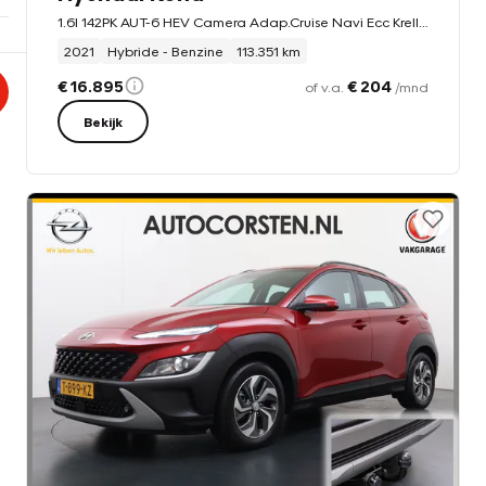
1.6I 142PK AUT-6 HEV Camera Adap.Cruise Navi Ecc Krell®-Audio Apple Carplay Android Auto Comfort
2021
Hybride - Benzine
113.351 km
€ 16.895
€ 204
of v.a.
/mnd
Bekijk