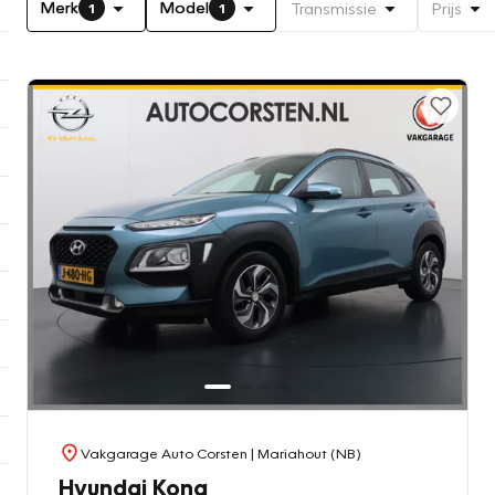
Merk
Model
Transmissie
Prijs
1
1
Vakgarage Auto Corsten
| Mariahout (NB)
Hyundai Kona