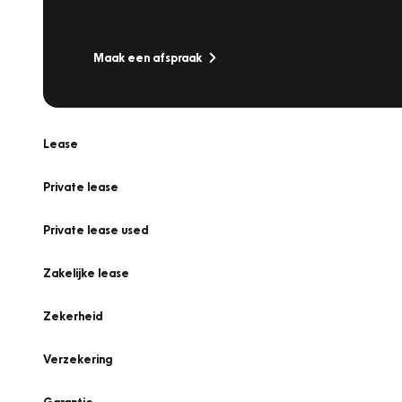
Is uw auto toe aan Onderhoud, Bandenwissel of een Va
Maak een afspraak
Lease
Private lease
Private lease used
Zakelijke lease
Zekerheid
Verzekering