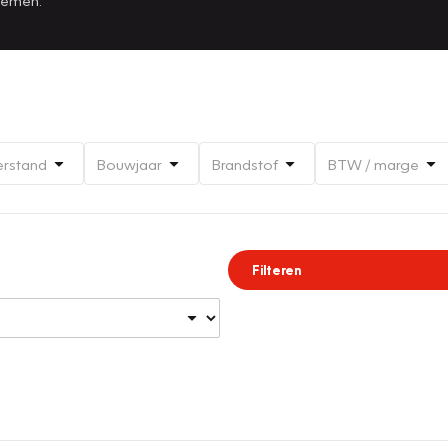
erstand
Bouwjaar
Brandstof
BTW / marge
Filteren