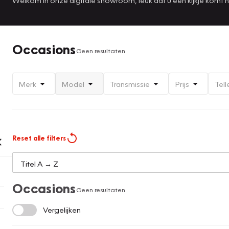
Occasions
Geen resultaten
Merk
Model
Transmissie
Prijs
Tell
Reset alle filters
Occasions
Geen resultaten
Vergelijken