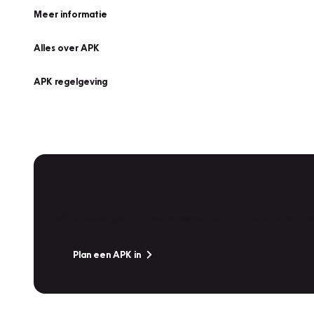
Meer informatie
Alles over APK
APK regelgeving
APK Keuring bij Vakgarage!
Is het weer tijd voor de jaarlijkse APK? Ga snel naar V
Plan een APK in