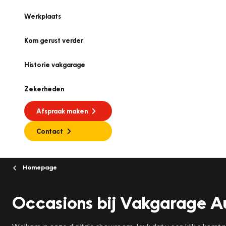
Werkplaats
Kom gerust verder
Historie vakgarage
Zekerheden
Afspraak maken
Contact
Homepage
Occasions bij Vakgarage A
Welkom in onze digitale showroom, leuk dat u een kijkje komt