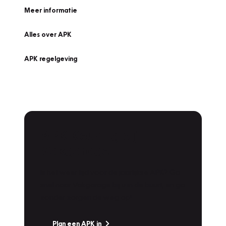
Meer informatie
Alles over APK
APK regelgeving
APK Keuring bij
Vakgarage!
Is het weer tijd voor de jaarlijkse APK? Ga
snel naar Vakgarage bij u in de buurt, en ga
zonder zorgen de weg op!
Plan een APK in