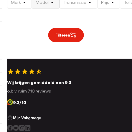
Merk
Model
Transmissie
Prijs
Tell
Filteren
Wij krijgen gemiddeld een 9.3
o.b.v. ruim 710 reviews
9.3/10
Mijn Vakgarage