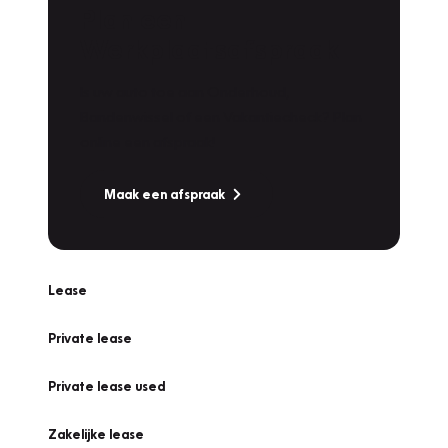
Plan een
Werkplaatsafspraak
Is uw auto toe aan Onderhoud,
Bandenwissel of een Vakantiecheck? Plan
online een afspraak!
Maak een afspraak
Lease
Private lease
Private lease used
Zakelijke lease