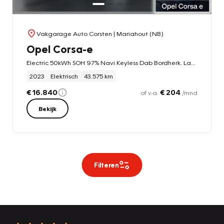
Vakgarage Auto Corsten
| Mariahout (NB)
Opel Corsa-e
Electric 50kWh SOH 97% Navi Keyless Dab Bordherk. Lane-dep. Usb CruiseControl Bluetooth Apple/Android
2023
Elektrisch
43.575 km
€ 16.840
€ 204
of v.a.
/mnd
Bekijk
Filteren