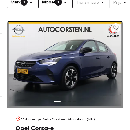
Merk
Model
Transmissie
Prijs
1
1
Vakgarage Auto Corsten
| Mariahout (NB)
Opel Corsa-e