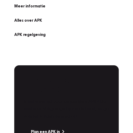
Meer informatie
Alles over APK
APK regelgeving
APK Keuring bij
Vakgarage!
Is het weer tijd voor de jaarlijkse APK? Ga
snel naar Vakgarage bij u in de buurt, en ga
zonder zorgen de weg op!
Plan een APK in