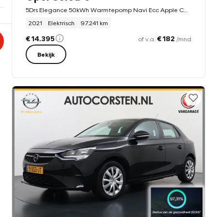
5Drs Elegance 50kWh Warmtepomp Navi Ecc Apple Carplay Android Auto Pdc Cruise Control SOH 90%
2021
Elektrisch
97.241 km
€ 14.395
€ 182
of v.a.
/mnd
Bekijk