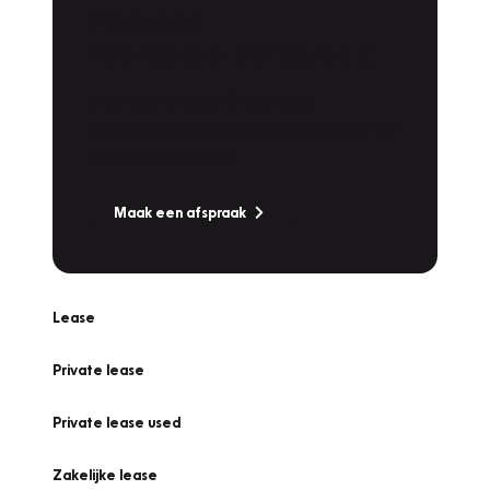
Plan een
Werkplaatsafspraak
Is uw auto toe aan Onderhoud,
Bandenwissel of een Vakantiecheck? Plan
online een afspraak!
Maak een afspraak
Lease
Private lease
Private lease used
Zakelijke lease