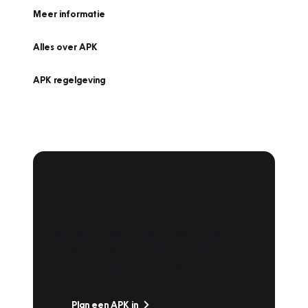
Meer informatie
Alles over APK
APK regelgeving
APK Keuring bij
Vakgarage!
Is het weer tijd voor de jaarlijkse APK? Ga
snel naar Vakgarage bij u in de buurt, en ga
zonder zorgen de weg op!
Plan een APK in