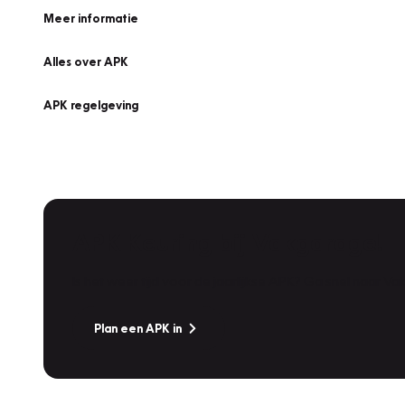
Meer informatie
Alles over APK
APK regelgeving
APK Keuring bij Vakgarage!
Is het weer tijd voor de jaarlijkse APK? Ga snel naar V
Plan een APK in