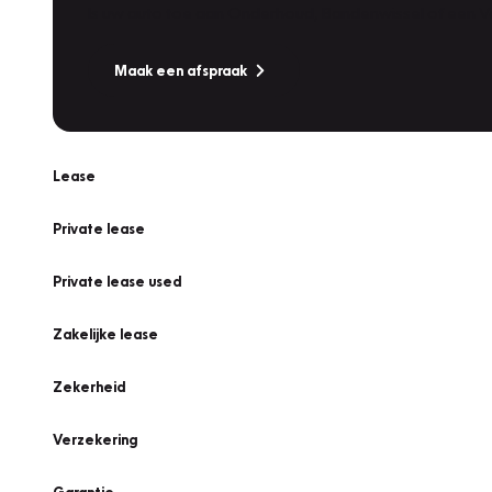
Is uw auto toe aan Onderhoud, Bandenwissel of een Va
Maak een afspraak
Lease
Private lease
Private lease used
Zakelijke lease
Zekerheid
Verzekering