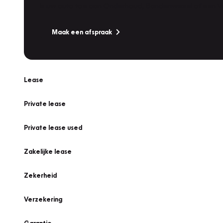
Is uw auto toe aan Onderhoud, Bandenwissel of een Va
Maak een afspraak
Lease
Private lease
Private lease used
Zakelijke lease
Zekerheid
Verzekering