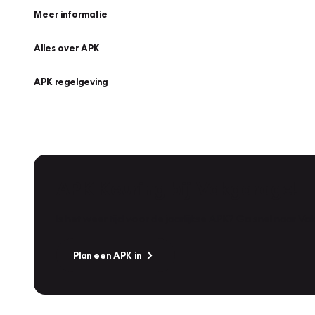
Meer informatie
Alles over APK
APK regelgeving
APK Keuring bij Vakgarage!
Is het weer tijd voor de jaarlijkse APK? Ga snel naar V
Plan een APK in