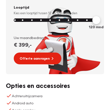
Looptijd
Kies een looptijd tussen
12
en
120
maanden
120
mnd
Uw maandbedrag:
€ 399
,-
Offerte aanvragen
Opties en accessoires
Achteruitrijcamera
Android auto
Apple carplay