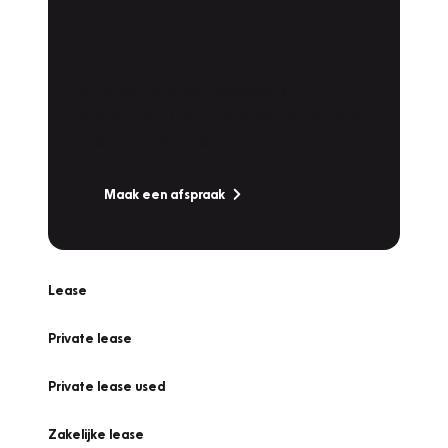
Plan een
Werkplaatsafspraak
Is uw auto toe aan Onderhoud,
Bandenwissel of een Vakantiecheck? Plan
online een afspraak!
Maak een afspraak
Lease
Private lease
Private lease used
Zakelijke lease