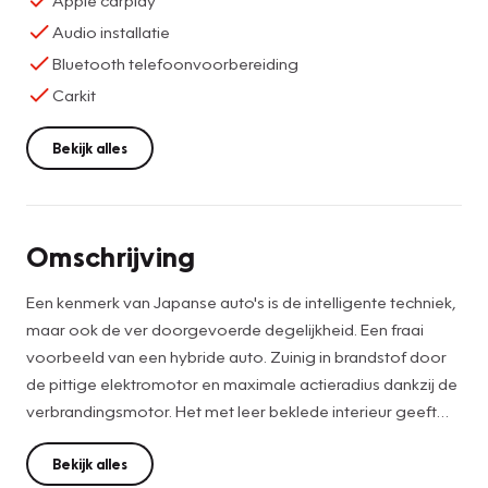
Audio installatie
Bluetooth telefoonvoorbereiding
Carkit
Bekijk alles
Omschrijving
Een kenmerk van Japanse auto's is de intelligente techniek,
maar ook de ver doorgevoerde degelijkheid. Een fraai
voorbeeld van een hybride auto. Zuinig in brandstof door
de pittige elektromotor en maximale actieradius dankzij de
verbrandingsmotor. Het met leer beklede interieur geeft
deze auto een gedistingeerde uitstraling. Neem plaats op
de comfortabele stoelen. Dankzij de elektrische bediening
Bekijk alles