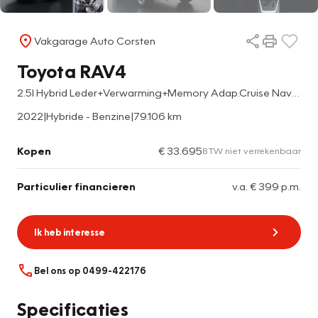
Vakgarage Auto Corsten
Toyota RAV4
2.5I Hybrid Leder+Verwarming+Memory Adap.Cruise Navi Camera Ecc Apple Carplay Android Auto Miracast™ Elek.Achterklep Active
2022
|
Hybride - Benzine
|
79.106 km
Kopen
€ 33.695
BTW niet verrekenbaar
Particulier financieren
v.a. € 399 p.m.
Ik heb interesse
Bel ons op 0499-422176
Specificaties