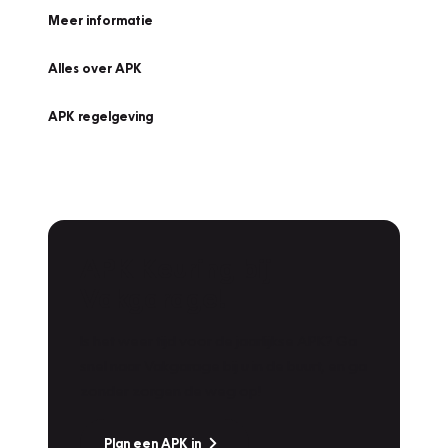
Meer informatie
Alles over APK
APK regelgeving
APK Keuring bij
Vakgarage!
Is het weer tijd voor de jaarlijkse APK? Ga
snel naar Vakgarage bij u in de buurt, en ga
zonder zorgen de weg op!
Plan een APK in