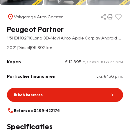
Vakgarage Auto Corsten
Peugeot Partner
1.5HDI 102PK Lang 3D-Navi Airco Apple Carplay Android Auto Cruise Control Pdc Premium
2021
|
Diesel
|
95.392 km
Kopen
€ 12.395
Prijs is excl. BTW en BPM
Particulier financieren
v.a. € 156 p.m.
Ik heb interesse
Bel ons op 0499-422176
Specificaties