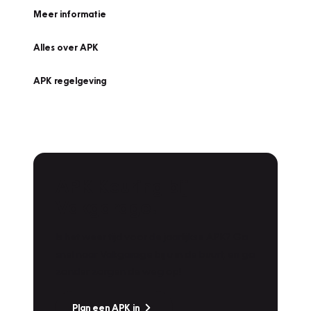
Meer informatie
Alles over APK
APK regelgeving
APK Keuring bij
Vakgarage!
Is het weer tijd voor de jaarlijkse APK? Ga
snel naar Vakgarage bij u in de buurt, en ga
zonder zorgen de weg op!
Plan een APK in