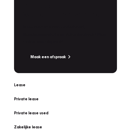
Plan een
Werkplaatsafspraak
Is uw auto toe aan Onderhoud,
Bandenwissel of een Vakantiecheck? Plan
online een afspraak!
Maak een afspraak
Lease
Private lease
Private lease used
Zakelijke lease