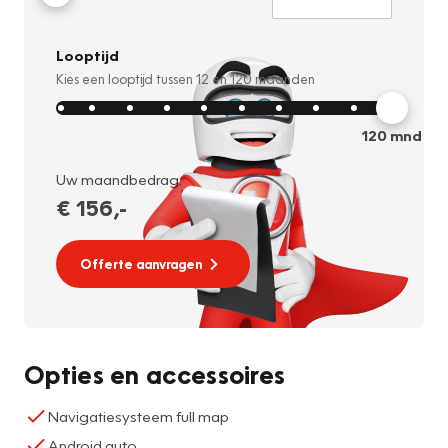
Looptijd
Kies een looptijd tussen
12
en
120
maanden
120
mnd
Uw maandbedrag:
€ 156
,-
Offerte aanvragen
Opties en accessoires
Navigatiesysteem full map
Android auto