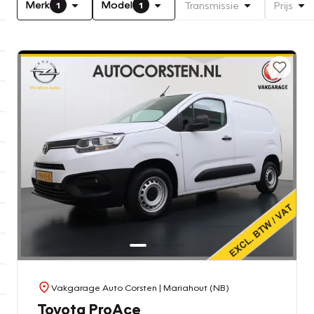
Merk
Model
Transmissie
Prijs
1
1
Vakgarage Auto Corsten
| Mariahout (NB)
Toyota ProAce