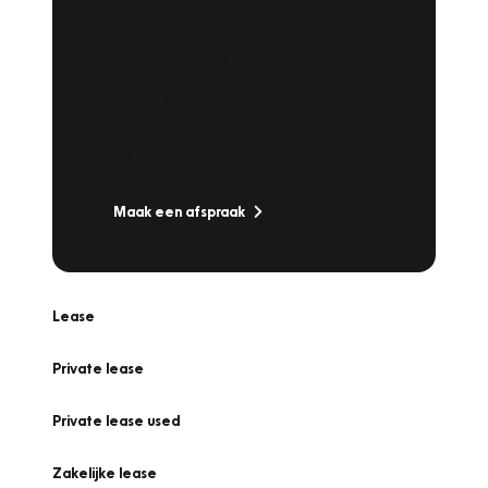
Plan een
Werkplaatsafspraak
Is uw auto toe aan Onderhoud,
Bandenwissel of een Vakantiecheck? Plan
online een afspraak!
Maak een afspraak
Lease
Private lease
Private lease used
Zakelijke lease