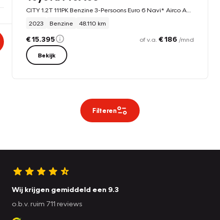
CITY 1.2T 111PK Benzine 3-Persoons Euro 6 Navi* Airco Apple Carplay Android Auto Cruise Control Pdc Live
2023
Benzine
48.110 km
€ 15.395
€ 186
of v.a.
/mnd
Bekijk
Filteren
Wij krijgen gemiddeld een 9.3
o.b.v. ruim 711 reviews