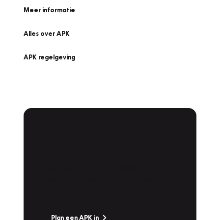
Meer informatie
Alles over APK
APK regelgeving
APK Keuring bij
Vakgarage!
Is het weer tijd voor de jaarlijkse APK? Ga
snel naar Vakgarage bij u in de buurt, en ga
zonder zorgen de weg op!
Plan een APK in