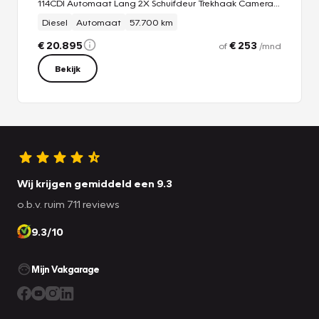
114CDI Automaat Lang 2X Schuifdeur Trekhaak Camera Euro 6 Navi Airco Imperiaal Cruise Control Pdc
Diesel
Automaat
57.700 km
€ 20.895
€ 253
of
/mnd
Bekijk
Wij krijgen gemiddeld een 9.3
o.b.v. ruim 711 reviews
9.3/10
Mijn Vakgarage