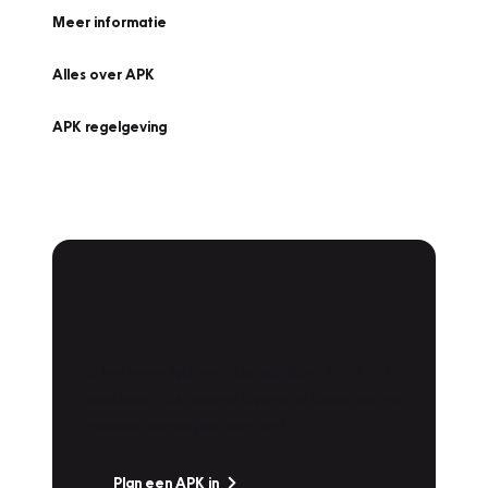
Meer informatie
Alles over APK
APK regelgeving
APK Keuring bij
Vakgarage!
Is het weer tijd voor de jaarlijkse APK? Ga
snel naar Vakgarage bij u in de buurt, en ga
zonder zorgen de weg op!
Plan een APK in