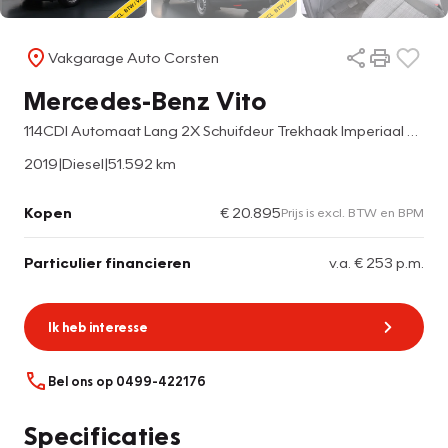
Vakgarage Auto Corsten
Mercedes-Benz Vito
114CDI Automaat Lang 2X Schuifdeur Trekhaak Imperiaal Navi Camera Cruise Control Airco Bluetooth Pdc
2019
|
Diesel
|
51.592 km
Kopen
€ 20.895
Prijs is excl. BTW en BPM
Particulier financieren
v.a. € 253 p.m.
Ik heb interesse
Bel ons op 0499-422176
Specificaties