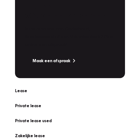
Plan een
Werkplaatsafspraak
Is uw auto toe aan Onderhoud,
Bandenwissel of een Vakantiecheck? Plan
online een afspraak!
Maak een afspraak
Lease
Private lease
Private lease used
Zakelijke lease