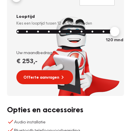
Looptijd
Kies een looptijd tussen
12
en
120
maanden
120
mnd
Uw maandbedrag:
€ 253
,-
Offerte aanvragen
Opties en accessoires
Audio installatie
Bluetooth telefoonvoorbereiding