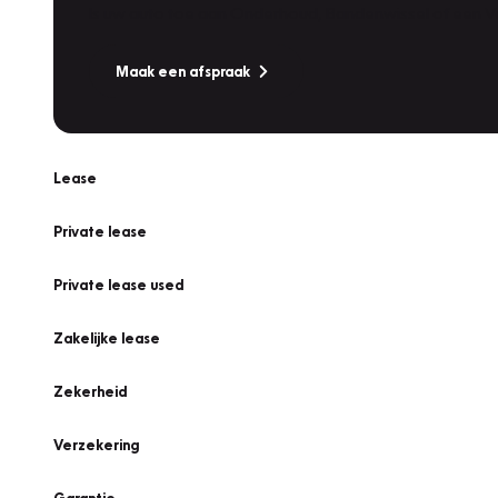
Is uw auto toe aan Onderhoud, Bandenwissel of een Va
Maak een afspraak
Lease
Private lease
Private lease used
Zakelijke lease
Zekerheid
Verzekering