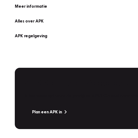
Meer informatie
Alles over APK
APK regelgeving
APK Keuring bij Vakgarage!
Is het weer tijd voor de jaarlijkse APK? Ga snel naar V
Plan een APK in