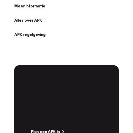
Meer informatie
Alles over APK
APK regelgeving
APK Keuring bij
Vakgarage!
Is het weer tijd voor de jaarlijkse APK? Ga
snel naar Vakgarage bij u in de buurt, en ga
zonder zorgen de weg op!
Plan een APK in