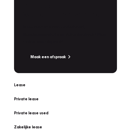
Plan een
Werkplaatsafspraak
Is uw auto toe aan Onderhoud,
Bandenwissel of een Vakantiecheck? Plan
online een afspraak!
Maak een afspraak
Lease
Private lease
Private lease used
Zakelijke lease