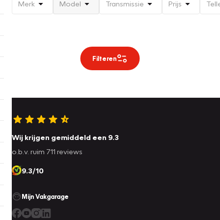
Merk
Model
Transmissie
Prijs
Tell
Filteren
Wij krijgen gemiddeld een 9.3
o.b.v. ruim 711 reviews
9.3/10
Mijn Vakgarage