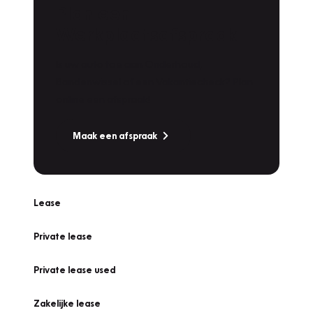
Plan een
Werkplaatsafspraak
Is uw auto toe aan Onderhoud,
Bandenwissel of een Vakantiecheck? Plan
online een afspraak!
Maak een afspraak
Lease
Private lease
Private lease used
Zakelijke lease