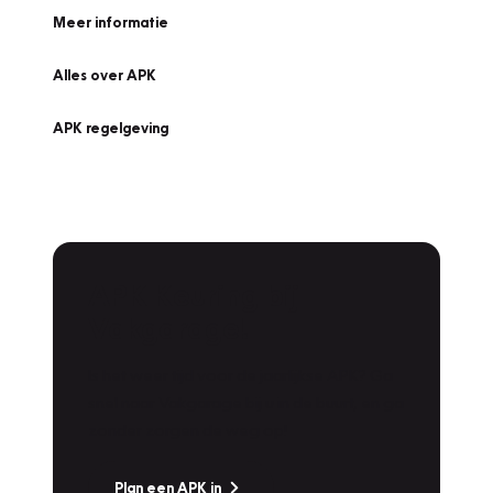
Meer informatie
Alles over APK
APK regelgeving
APK Keuring bij
Vakgarage!
Is het weer tijd voor de jaarlijkse APK? Ga
snel naar Vakgarage bij u in de buurt, en ga
zonder zorgen de weg op!
Plan een APK in