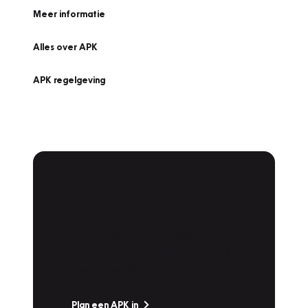
Meer informatie
Alles over APK
APK regelgeving
APK Keuring bij
Vakgarage!
Is het weer tijd voor de jaarlijkse APK? Ga
snel naar Vakgarage bij u in de buurt, en ga
zonder zorgen de weg op!
Plan een APK in