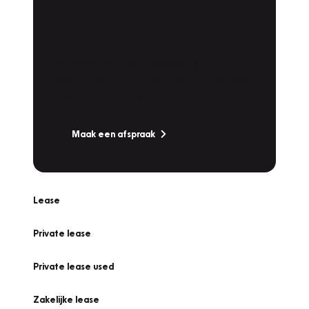
Plan een
Werkplaatsafspraak
Is uw auto toe aan Onderhoud,
Bandenwissel of een Vakantiecheck? Plan
online een afspraak!
Maak een afspraak
Lease
Private lease
Private lease used
Zakelijke lease